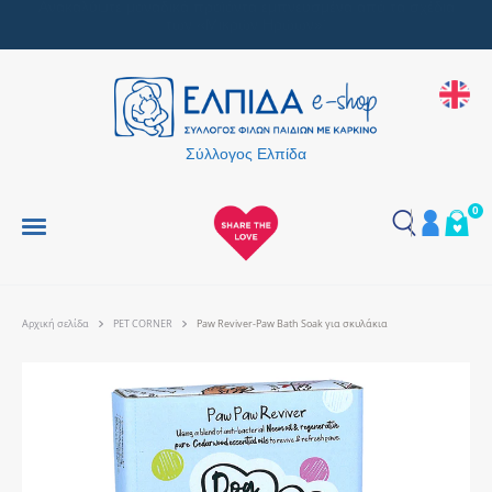
Μαζί, κάνουμε κάθε δώρο μια πράξη αγάπης
Σύλλογος Ελπίδα
0
Αρχική σελίδα
PET CORNER
Paw Reviver-Paw Bath Soak για σκυλάκια