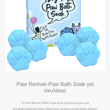
Paw Reviver-Paw Bath Soak για
σκυλάκια
Το Paw Reviver Bath Soak είναι εμπλουτισμένο με
αντιβακτηριδιακό έλαιο Neem και αναγεννητικό έλαιο κέδρου