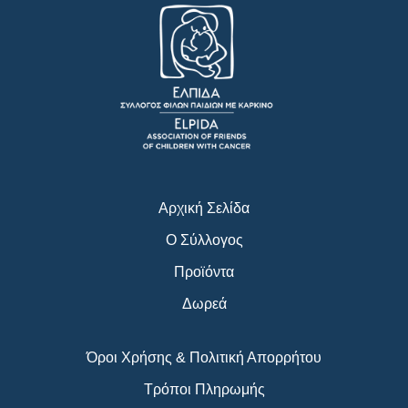
c
s
u
e
t
t
b
a
u
o
g
b
o
r
e
k
a
m
Αρχική Σελίδα
Ο Σύλλογος
Προϊόντα
Δωρεά
Όροι Χρήσης & Πολιτική Απορρήτου
Τρόποι Πληρωμής