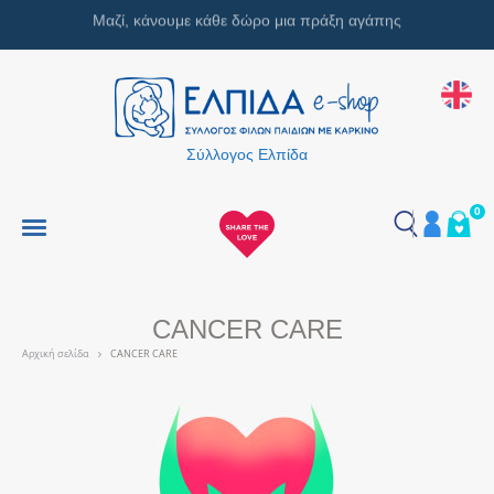
Μαζί, κάνουμε κάθε δώρο μια πράξη αγάπης
Σύλλογος Ελπίδα
0
CANCER CARE
Αρχική σελίδα
CANCER CARE