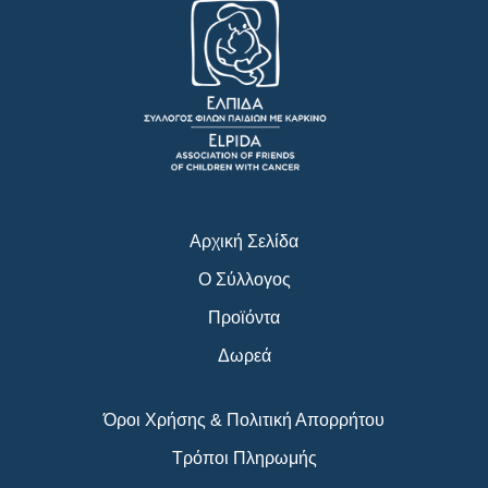
c
s
u
e
t
t
b
a
u
o
g
b
o
r
e
k
a
m
Αρχική Σελίδα
Ο Σύλλογος
Προϊόντα
Δωρεά
Όροι Χρήσης & Πολιτική Απορρήτου
Τρόποι Πληρωμής