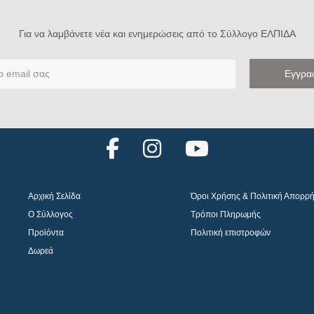
Για να λαμβάνετε νέα και ενημερώσεις από το Σύλλογο ΕΛΠΙΔΑ
F
I
Y
a
n
o
c
s
u
Αρχική Σελίδα
Όροι Χρήσης & Πολιτική Απορρ
e
t
t
Ο Σύλλογος
Τρόποι Πληρωμής
b
a
u
Προϊόντα
Πολιτική επιστροφών
o
g
b
Δωρεά
o
r
e
k
a