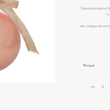
Προσωποποιημένη Χρι
το
«Δεν υπάρχει δυνατότ
Όνομα
ΡΟΖ
Χριστουγεννι
Γυάλινη
Μπάλα