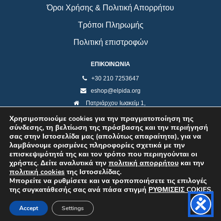
Όροι Χρήσης & Πολιτική Απορρήτου
Τρόποι Πληρωμής
Πολιτική επιστροφών
ΕΠΙΚΟΙΝΩΝΙΑ
+30 210 7253647
eshop@elpida.org
Πατριάρχου Ιωακείμ 1,
Κολωνάκι 10673, Αθήνα
Χρησιμοποιούμε cookies για την πραγματοποίηση της
σύνδεσης, τη βελτίωση της πρόσβασης και την περιήγησή
σας στην Ιστοσελίδα μας (απολύτως απαραίτητα), για να
λαμβάνουμε ορισμένες πληροφορίες σχετικά με την
επισκεψιμότητά της και τον τρόπο που περιηγούνται οι
χρήστες. Δείτε αναλυτικά την
πολιτική απορρήτου
και την
πολιτική cookies
της Ιστοσελίδας.
Mπορείτε να ρυθμίσετε και να τροποποιήσετε τις επιλογές
της συγκατάθεσής σας ανά πάσα στιγμή
ΡΥΘΜΙΣΕΙΣ COKIES
.
©2026 ELPIDA Association. All rights reserved. Powered by super POP
Accept
Settings