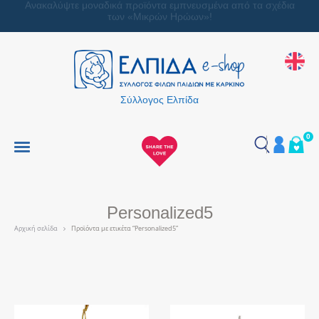
Ανακαλύψτε μοναδικά προϊόντα εμπνευσμένα από τα σχέδια
των «Μικρών Ηρώων»!
Σύλλογος Ελπίδα
0
Personalized5
Αρχική σελίδα
Προϊόντα με ετικέτα “Personalized5”