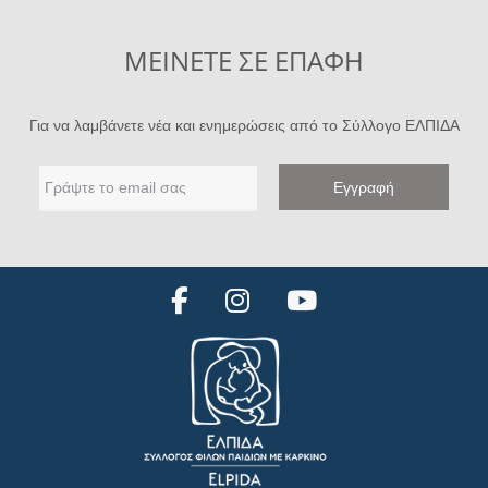
ΜΕΙΝΕΤΕ ΣΕ ΕΠΑΦΗ
Για να λαμβάνετε νέα και ενημερώσεις από το Σύλλογο ΕΛΠΙΔΑ
F
I
Y
a
n
o
c
s
u
e
t
t
b
a
u
o
g
b
o
r
e