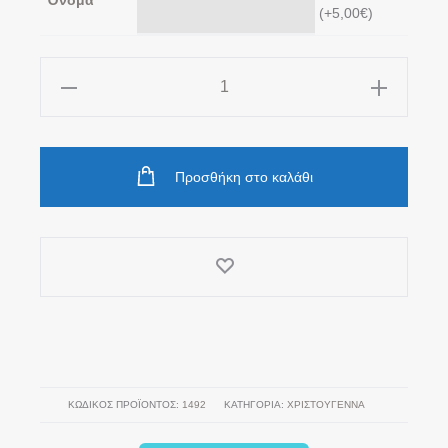
(
+5,00
€
)
ΜΠΛΕ
Χριστουγεννιάτικη
Γυάλινη
Μπάλα
Προσθήκη στο καλάθι
ποσότητα
ΚΩΔΙΚΌΣ ΠΡΟΪΌΝΤΟΣ:
1492
ΚΑΤΗΓΟΡΊΑ:
ΧΡΙΣΤΟΥΓΕΝΝΑ