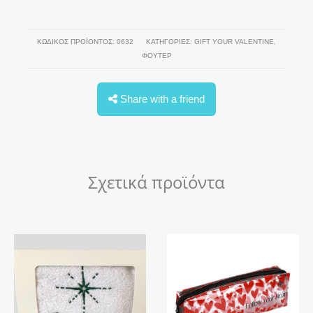
ΚΩΔΙΚΌΣ ΠΡΟΪΌΝΤΟΣ:
0632
ΚΑΤΗΓΟΡΊΕΣ:
GIFT YOUR VALENTINE
,
ΦΟΎΤΕΡ
Share with a friend
Σχετικά προϊόντα