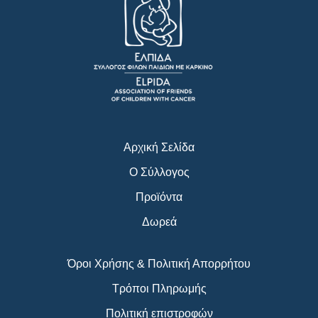
c
s
u
e
t
t
b
a
u
o
g
b
o
r
e
k
a
m
Αρχική Σελίδα
Ο Σύλλογος
Προϊόντα
Δωρεά
Όροι Χρήσης & Πολιτική Απορρήτου
Τρόποι Πληρωμής
Πολιτική επιστροφών