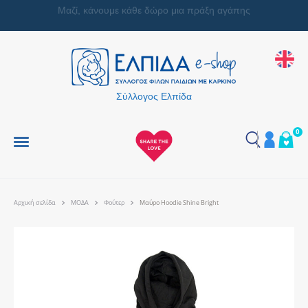
Μαζί, κάνουμε κάθε δώρο μια πράξη αγάπης
Σύλλογος Ελπίδα
0
Αρχική σελίδα
ΜΟΔΑ
Φούτερ
Μαύρο Hoodie Shine Bright