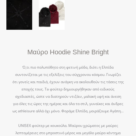
Μαύρο Hoodie Shine Bright
Ό,τι πιο πολυπόθητο στη φετινή μόδα, διότι η Ελπίδα
συντονίζεται με τις εξελίξεις του σύγχρονου κόσμου. Γνωρίζει
ότι γονείς και παιδιά, έχουν ανάγκη να ακολουθούν τις τάσεις της
εποχής τους. Ta φούτερ δημιουργήθηκαν από ειδικούς
σχεδιαστές, ώστε να διατηρούν ντιζάιν, μαλακή υφή και άνεση
για όλες τις ώρες της ημέρας και όλα τα στιλ, γυναίκες και άνδρες
ως athleisure αλλά όχι μόνο. Φοράμε Ελπίδα, μοιράζουμε Αγάπη…
UNISEX φούτερ με κουκούλα. Μαύρου χρώματος με μαύρες
λεπτομέρειες στο μπροστινό μέρος και μεγάλο μαύρο κέντημα