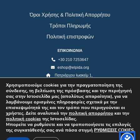
Όροι Χρήσης & Πολιτική Απορρήτου
Τρόποι Πληρωμής
Πολιτική επιστροφών
ΕΠΙΚΟΙΝΩΝΙΑ
+30 210 7253647
eshop@elpida.org
Πατριάρχου Ιωακείμ 1,
Κολωνάκι 10673, Αθήνα
Χρησιμοποιούμε cookies για την πραγματοποίηση της
σύνδεσης, τη βελτίωση της πρόσβασης και την περιήγησή
σας στην Ιστοσελίδα μας (απολύτως απαραίτητα), για να
λαμβάνουμε ορισμένες πληροφορίες σχετικά με την
επισκεψιμότητά της και τον τρόπο που περιηγούνται οι
χρήστες. Δείτε αναλυτικά την
πολιτική απορρήτου
και την
πολιτική cookies
της Ιστοσελίδας.
Mπορείτε να ρυθμίσετε και να τροποποιήσετε τις επιλογές
της συγκατάθεσής σας ανά πάσα στιγμή
ΡΥΘΜΙΣΕΙΣ COKIES
.
©2026 ELPIDA Association. All rights reserved. Powered by super POP