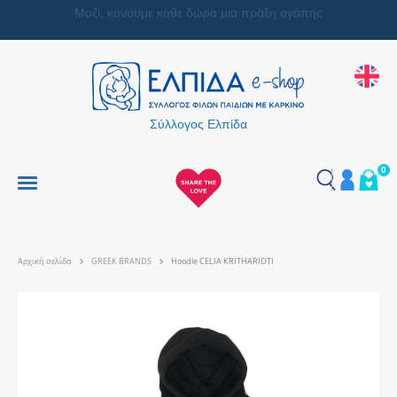
Μαζί, κάνουμε κάθε δώρο μια πράξη αγάπης
Σύλλογος Ελπίδα
0
Αρχική σελίδα
GREEK BRANDS
Hoodie CELIA KRITHARIOTI