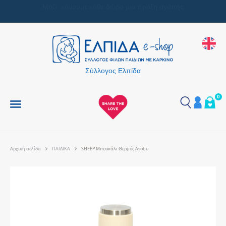
Μαζί, κάνουμε κάθε δώρο μια πράξη αγάπης
Σύλλογος Ελπίδα
0
Αρχική σελίδα
ΠΑΙΔΙΚΑ
SHEEP Μπουκάλι Θερμός Asobu