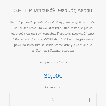
SHEEP Μπουκάλι Θερμός Asobu
Παιδικό μπουκάλι με καλαμάκι σιλικόνης, από ανοξείδωτο ατσάλι,
με μόνωση διπλού τοιχώματος και εξωτερικό περίβλημα με
καουτσούκ για αποφυγή υγρασίας. Παραμένει κρύο για 24 ώρες.
Όλα τα μπουκάλια της ASOBU είναι 100% απαλλαγμένα από
μόλυβδο, PFAS, BPA και φθαλικές ενώσεις, για να πίνεις με
απόλυτη ασφάλεια και σιγουριά.
Χωρητικότητα: 460 ml
30,00
€
Σε απόθεμα
SHEEP
Μπουκάλι