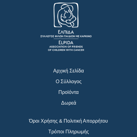
c
s
u
e
t
t
b
a
u
o
g
b
o
r
e
k
a
m
Αρχική Σελίδα
Ο Σύλλογος
Προϊόντα
Δωρεά
Όροι Χρήσης & Πολιτική Απορρήτου
Τρόποι Πληρωμής