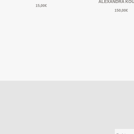
ALEXANDRA KO
15,00
€
150,00
€