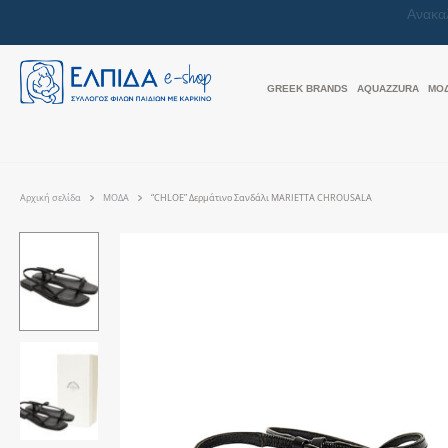
GREEK BRANDS
AQUAZZURA
ΜΟ
Αρχική σελίδα
ΜΟΔΑ
“CHLOE” Δερμάτινο Σανδάλι MARIETTA CHROUSALA