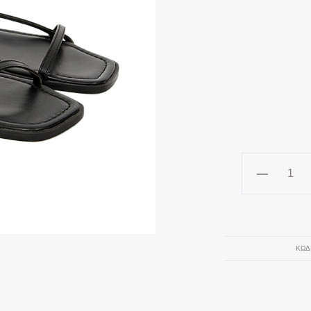
"CHLOE"
Δερμάτινο
Σανδάλι
MARIETTA
CHROUSAL
ΚΩΔ
ποσότητα