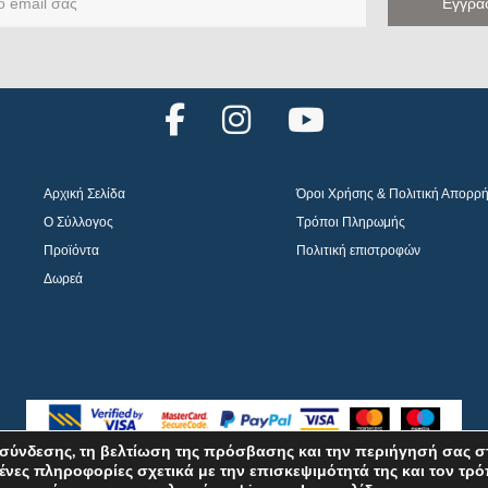
F
I
Y
a
n
o
c
s
u
Αρχική Σελίδα
Όροι Χρήσης & Πολιτική Απορρ
e
t
t
Ο Σύλλογος
Τρόποι Πληρωμής
b
a
u
Προϊόντα
Πολιτική επιστροφών
o
g
b
Δωρεά
o
r
e
k
a
m
σύνδεσης, τη βελτίωση της πρόσβασης και την περιήγησή σας σ
ένες πληροφορίες σχετικά με την επισκεψιμότητά της και τον τρ
©2026 ELPIDA Association. All rights reserved. Powered by super POP