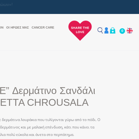
ON
ΟΙ ΗΡΩΕΣ ΜΑΣ
CANCER CARE
0
” Δερμάτινο Σανδάλι
IETTA CHROUSALA
ε δερμάτινα λουράκια που τυλίγονται γύρω από το πόδι. Ο
δερμάτινος και με μαλακή επένδυση, κάτι που κάνει τα
λια πολύ εύκολα και άνετα στο περπάτημα.