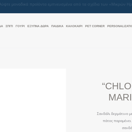
Μαζί, κάνουμε κάθε δώρο μια πράξη αγάπης
ΔΑ
ΣΠΙΤΙ
ΓΟΥΡΙ
ΕΞΥΠΝΑ ΔΩΡΑ
ΠΑΙΔΙΚΑ
ΚΑΛΟΚΑΊΡΙ
PET CORNER
PERSONALIZATI
“CHLOE
MAR
Σανδάλι δερμάτινο μ
πάτος παραμένει 
σανδά