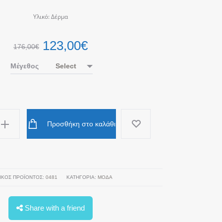
Υλικό: Δέρμα
123,00
€
176,00
€
Μέγεθος
Προσθήκη στο καλάθι
A
ΙΚΌΣ ΠΡΟΪΌΝΤΟΣ:
0481
ΚΑΤΗΓΟΡΊΑ:
ΜΟΔΑ
Share with a friend