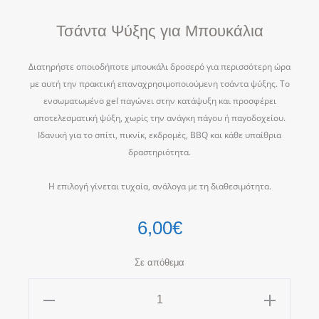
Τσάντα Ψύξης για Μπουκάλια
Διατηρήστε οποιοδήποτε μπουκάλι δροσερό για περισσότερη ώρα
με αυτή την πρακτική επαναχρησιμοποιούμενη τσάντα ψύξης. Το
ενσωματωμένο gel παγώνει στην κατάψυξη και προσφέρει
αποτελεσματική ψύξη, χωρίς την ανάγκη πάγου ή παγοδοχείου.
Ιδανική για το σπίτι, πικνίκ, εκδρομές, BBQ και κάθε υπαίθρια
δραστηριότητα.
Η επιλογή γίνεται τυχαία, ανάλογα με τη διαθεσιμότητα.
6,00
€
Σε απόθεμα
Τσάντα
Ψύξης