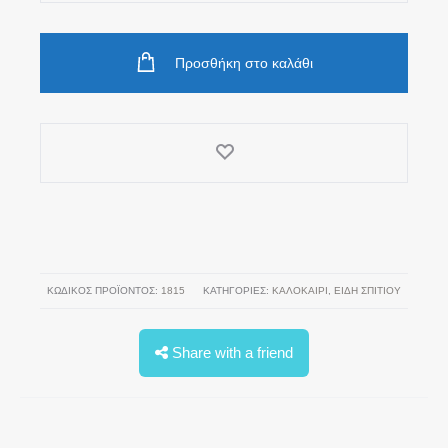
για
Μπουκάλια
Προσθήκη στο καλάθι
ποσότητα
ΚΩΔΙΚΌΣ ΠΡΟΪΌΝΤΟΣ:
1815
ΚΑΤΗΓΟΡΊΕΣ:
ΚΑΛΟΚΑΊΡΙ
,
ΕΙΔΗ ΣΠΙΤΙΟΥ
Share with a friend