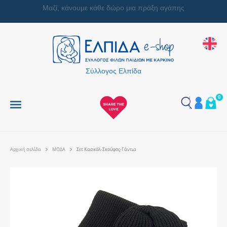
Μαζί, κάνουμε κάθε δώρο μια πράξη αγάπης
Σύλλογος Ελπίδα
0
Αρχική σελίδα
ΜΟΔΑ
Σετ Κασκόλ-Σκούφος-Γάντια