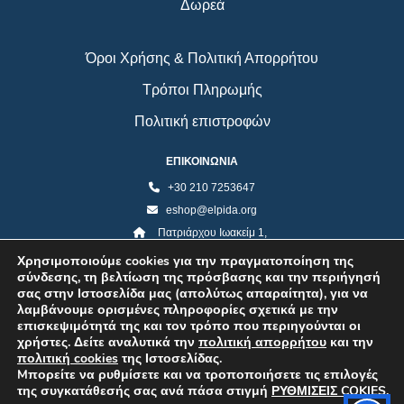
Δωρεά
Όροι Χρήσης & Πολιτική Απορρήτου
Τρόποι Πληρωμής
Πολιτική επιστροφών
ΕΠΙΚΟΙΝΩΝΙΑ
+30 210 7253647
eshop@elpida.org
Πατριάρχου Ιωακείμ 1,
Κολωνάκι 10673, Αθήνα
Χρησιμοποιούμε cookies για την πραγματοποίηση της
σύνδεσης, τη βελτίωση της πρόσβασης και την περιήγησή
σας στην Ιστοσελίδα μας (απολύτως απαραίτητα), για να
λαμβάνουμε ορισμένες πληροφορίες σχετικά με την
επισκεψιμότητά της και τον τρόπο που περιηγούνται οι
χρήστες. Δείτε αναλυτικά την
πολιτική απορρήτου
και την
πολιτική cookies
της Ιστοσελίδας.
Mπορείτε να ρυθμίσετε και να τροποποιήσετε τις επιλογές
της συγκατάθεσής σας ανά πάσα στιγμή
ΡΥΘΜΙΣΕΙΣ COKIES
.
©2026 ELPIDA Association. All rights reserved. Powered by super POP