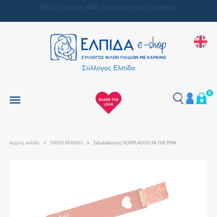
Μαζί, κάνουμε κάθε δώρο μια πράξη αγάπης
Σύλλογος Ελπίδα
0
Αρχική σελίδα
GREEK BRANDS
Σελιδοδείκτης HOOPLADOO IN THE PINK