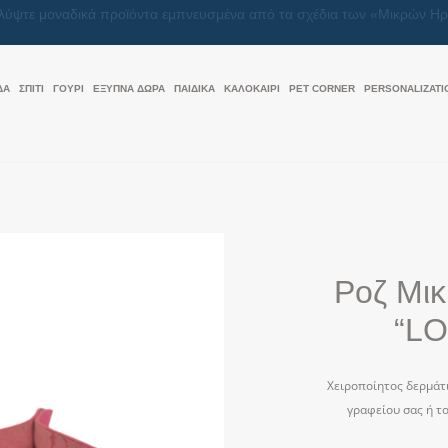
Μαζί, κάνουμε κάθε δώρο μια πράξη αγάπης
ΔΑ
ΣΠΙΤΙ
ΓΟΥΡΙ
ΕΞΥΠΝΑ ΔΩΡΑ
ΠΑΙΔΙΚΑ
ΚΑΛΟΚΑΊΡΙ
PET CORNER
PERSONALIZATI
Ροζ Μικ
“L
Χειροποίητος δερμάτι
γραφείου σας ή το