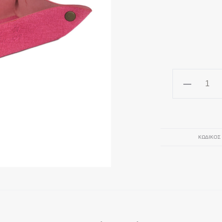
Ροζ
Μικρός
Δερμάτινος
Δίσκος
"LOVE-
ΚΩΔΙΚΌΣ
LIGHT-
HOPE"
ποσότητα