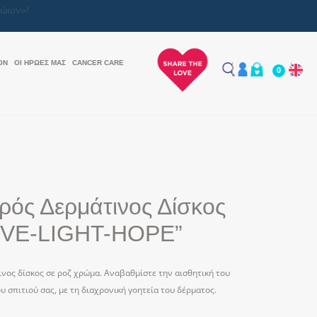
ON
ΟΙ ΗΡΩΕΣ ΜΑΣ
CANCER CARE
0
ρός Δερμάτινος Δίσκος
OVE-LIGHT-HOPE”
νος δίσκος σε ροζ χρώμα. Αναβαθμίστε την αισθητική του
υ σπιτιού σας, με τη διαχρονική γοητεία του δέρματος.