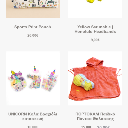
Sports Print Pouch
Yellow Scrunchie |
Honolulu Headbands
20,00
€
9,00
€
UNICORN Κολιέ Βραχιόλι
ΠΟΡΤΟΚΑΛΙ Παιδικό
κατασκευή
Πόντσο Θαλάσσης
20,00
€
10,00
€
15,00
€