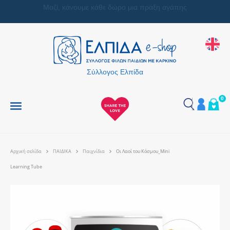
Μαζί, κάνουμε κάθε δώρο μια πράξη αγάπης
Σύλλογος Ελπίδα
0
Αρχική σελίδα
ΠΑΙΔΙΚΑ
Παιχνίδια
Οι Λαοί του Κόσμου_Mini
Learning Tube