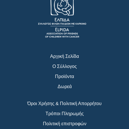
e
t
t
b
a
u
o
g
b
o
r
e
k
a
m
Αρχική Σελίδα
Ο Σύλλογος
Προϊόντα
Δωρεά
Όροι Χρήσης & Πολιτική Απορρήτου
Τρόποι Πληρωμής
Πολιτική επιστροφών