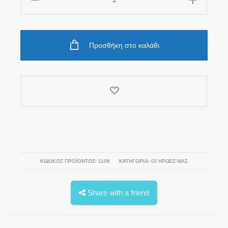
"Οι
Μικροί
Ήρωες
Προσθήκη στο καλάθι
Ταξιδεύουν"
ποσότητα
ΚΩΔΙΚΌΣ ΠΡΟΪΌΝΤΟΣ:
1106
ΚΑΤΗΓΟΡΊΑ:
ΟΙ ΗΡΩΕΣ ΜΑΣ
Share with a friend