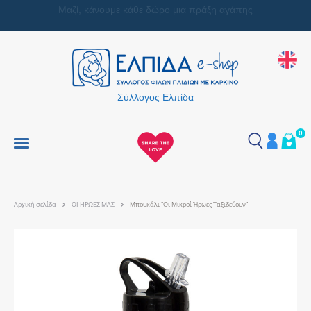
Μαζί, κάνουμε κάθε δώρο μια πράξη αγάπης
Σύλλογος Ελπίδα
0
Αρχική σελίδα
ΟΙ ΗΡΩΕΣ ΜΑΣ
Μπουκάλι “Οι Μικροί Ήρωες Ταξιδεύουν”