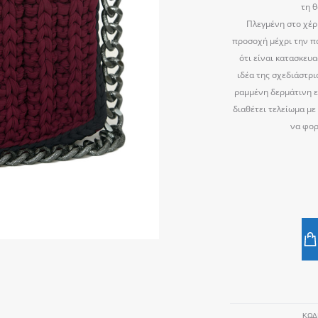
τη 
Πλεγμένη στο χέρ
προσοχή μέχρι την πα
ότι είναι κατασκευ
ιδέα της σχεδιάστρι
ραμμένη δερμάτινη ε
διαθέτει τελείωμα με
να φορ
ΚΩΔ