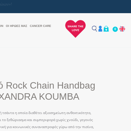
ON
ΟΙ ΗΡΩΕΣ ΜΑΣ
CANCER CARE
0
 Rock Chain Handbag
XANDRA KOUMBA
ή τσάντα η οποία διαθέτει αξιοσημείωτη ανθεκτικότητα,
ι το ξεθώριασμα και συμπεριφορά χωρίς χνούδι, γεγονός
νική για κοινωνικές συναναστροφές γύρω από την πισίνα,