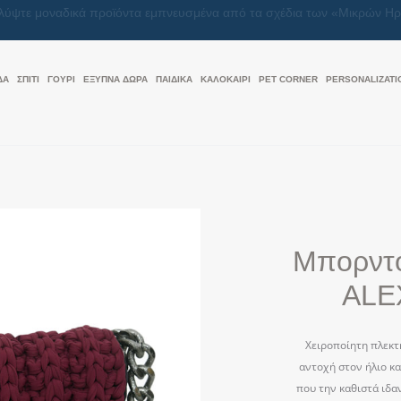
Μαζί, κάνουμε κάθε δώρο μια πράξη αγάπης
ΔΑ
ΣΠΙΤΙ
ΓΟΥΡΙ
ΕΞΥΠΝΑ ΔΩΡΑ
ΠΑΙΔΙΚΑ
ΚΑΛΟΚΑΊΡΙ
PET CORNER
PERSONALIZATI
Μπορντό
ALE
Χειροποίητη πλεκτ
αντοχή στον ήλιο κα
που την καθιστά ιδα