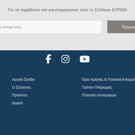
Για να λαμβάνετε νέα και ενημερώσεις από το Σύλλογο ΕΛΠΙΔΑ
F
I
Y
a
n
o
c
s
u
Αρχική Σελίδα
Όροι Χρήσης & Πολιτική Απορρ
e
t
t
Ο Σύλλογος
Τρόποι Πληρωμής
b
a
u
Προϊόντα
Πολιτική επιστροφών
o
g
b
Δωρεά
o
r
e
k
a
m