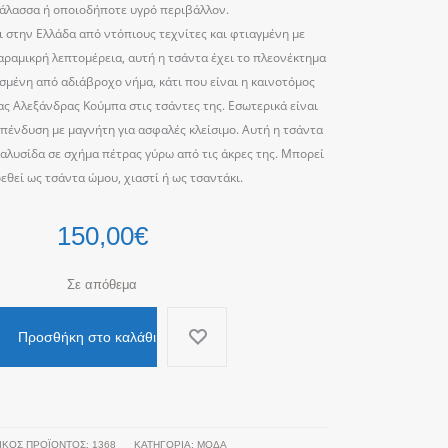
θάλασσα ή οποιοδήποτε υγρό περιβάλλον.
ι στην Ελλάδα από ντόπιους τεχνίτες και φτιαγμένη με
ραμικρή λεπτομέρεια, αυτή η τσάντα έχει το πλεονέκτημα
ασμένη από αδιάβροχο νήμα, κάτι που είναι η καινοτόμος
ας Αλεξάνδρας Κούμπα στις τσάντες της.
Εσωτερικά είναι
πένδυση με μαγνήτη για ασφαλές κλείσιμο. Αυτή η τσάντα
 αλυσίδα σε σχήμα πέτρας γύρω από τις άκρες της. Μπορεί
εθεί ως τσάντα ώμου, χιαστί ή ως τσαντάκι.
150,00
€
Σε απόθεμα
Προσθήκη στο καλάθι
ΙΚΌΣ ΠΡΟΪΌΝΤΟΣ:
1368
ΚΑΤΗΓΟΡΊΑ:
ΜΟΔΑ