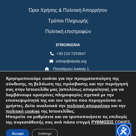
Όροι Χρήσης & Πολιτική Απορρήτου
Τρόποι Πληρωμής
Πολιτική επιστροφών
ΕΠΙΚΟΙΝΩΝΙΑ
+30 210 7253647
eshop@elpida.org
Πατριάρχου Ιωακείμ 1,
Κολωνάκι 10673, Αθήνα
Χρησιμοποιούμε cookies για την πραγματοποίηση της
σύνδεσης, τη βελτίωση της πρόσβασης και την περιήγησή
σας στην Ιστοσελίδα μας (απολύτως απαραίτητα), για να
λαμβάνουμε ορισμένες πληροφορίες σχετικά με την
επισκεψιμότητά της και τον τρόπο που περιηγούνται οι
χρήστες. Δείτε αναλυτικά την
πολιτική απορρήτου
και την
πολιτική cookies
της Ιστοσελίδας.
Mπορείτε να ρυθμίσετε και να τροποποιήσετε τις επιλογές
της συγκατάθεσής σας ανά πάσα στιγμή
ΡΥΘΜΙΣΕΙΣ COKIES
.
©2026 ELPIDA Association. All rights reserved. Powered by super POP
Accept
Settings