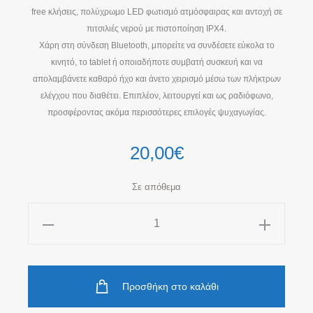
free κλήσεις, πολύχρωμο LED φωτισμό ατμόσφαιρας και αντοχή σε
πιτσιλιές νερού με πιστοποίηση IPX4.
Χάρη στη σύνδεση Bluetooth, μπορείτε να συνδέσετε εύκολα το
κινητό, το tablet ή οποιαδήποτε συμβατή συσκευή και να
απολαμβάνετε καθαρό ήχο και άνετο χειρισμό μέσω των πλήκτρων
ελέγχου που διαθέτει. Επιπλέον, λειτουργεί και ως ραδιόφωνο,
προσφέροντας ακόμα περισσότερες επιλογές ψυχαγωγίας.
20,00
€
Σε απόθεμα
Μαύρο
Αδιάβροχο
Bluetooth
Speaker
Προσθήκη στο καλάθι
ποσότητα