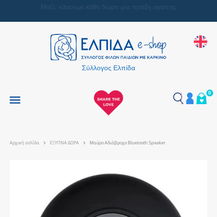
Μαζί, κάνουμε κάθε δώρο μια πράξη αγάπης
Σύλλογος Ελπίδα
0
Αρχική σελίδα
ΕΞΥΠΝΑ ΔΩΡΑ
Μαύρο Αδιάβροχο Bluetooth Speaker