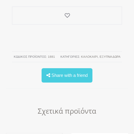
ΚΩΔΙΚΌΣ ΠΡΟΪΌΝΤΟΣ:
1881
ΚΑΤΗΓΟΡΊΕΣ:
ΚΑΛΟΚΑΊΡΙ
,
ΕΞΥΠΝΑ ΔΩΡΑ
Share with a friend
Σχετικά προϊόντα