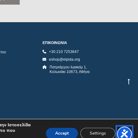
ΕΠΙΚΟΙΝΩΝΙΑ
+30 210 7253647
ήτου
eshop@elpida.org
Πατριάρχου Ιωακείμ 1,
Κολωνάκι 10673, Αθήνα
την Ιστοσελίδα
όπο που
Accept
Settings