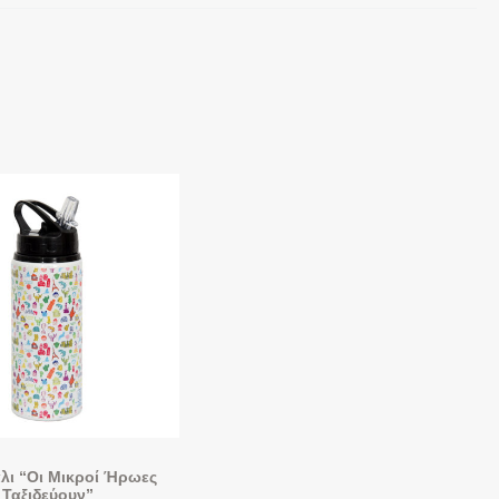
ι “Οι Μικροί Ήρωες
Ταξιδεύουν”