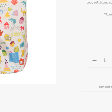
τους ταξίδεψαν κα
Υλικό
Λευκός
Σάκος
Παιχνιδιών
"Οι
Μικροί
ΚΩΔΙΚΌΣ 
Ήρωες
Ταξιδεύουν"
ποσότητα