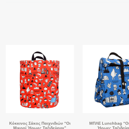
Κόκκινος Σάκος Παιχνιδιών “Οι
ΜΠΛΕ Lunchbag “Οι
Μικροί Ήρωες Ταξιδεύουν”
Ήρωες Ταξιδεύ