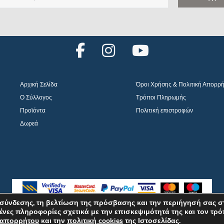
F
I
Y
a
n
o
c
s
u
Αρχική Σελίδα
Όροι Χρήσης & Πολιτική Απορρ
e
t
t
Ο Σύλλογος
Τρόποι Πληρωμής
b
a
u
Προϊόντα
Πολιτική επιστροφών
o
g
b
Δωρεά
o
r
e
k
a
m
σύνδεσης, τη βελτίωση της πρόσβασης και την περιήγησή σας σ
ένες πληροφορίες σχετικά με την επισκεψιμότητά της και τον τρ
©2026 ELPIDA Association. All rights reserved. Powered by super POP
 απορρήτου
και την
πολιτική cookies
της Ιστοσελίδας.