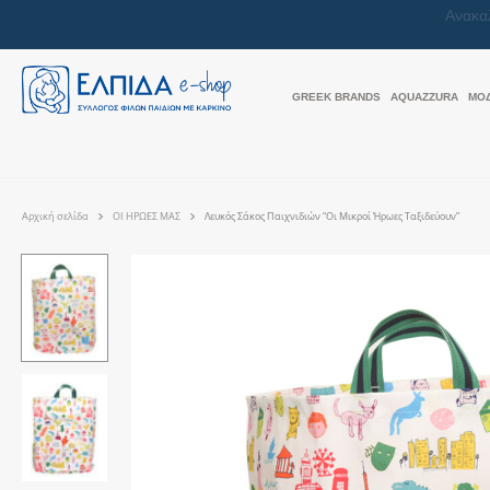
GREEK BRANDS
AQUAZZURA
ΜΟ
Αρχική σελίδα
ΟΙ ΗΡΩΕΣ ΜΑΣ
Λευκός Σάκος Παιχνιδιών “Οι Μικροί Ήρωες Ταξιδεύουν”