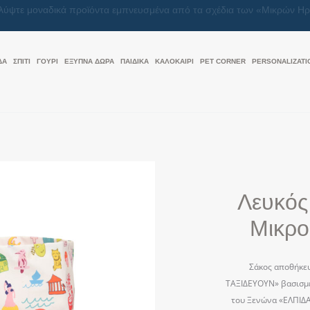
Μαζί, κάνουμε κάθε δώρο μια πράξη αγάπης
ΔΑ
ΣΠΙΤΙ
ΓΟΥΡΙ
ΕΞΥΠΝΑ ΔΩΡΑ
ΠΑΙΔΙΚΑ
ΚΑΛΟΚΑΊΡΙ
PET CORNER
PERSONALIZATI
Λευκός
Μικρο
Σάκος αποθήκευ
ΤΑΞΙΔΕΥΟΥΝ» βασισμέ
του Ξενώνα «ΕΛΠΙΔ