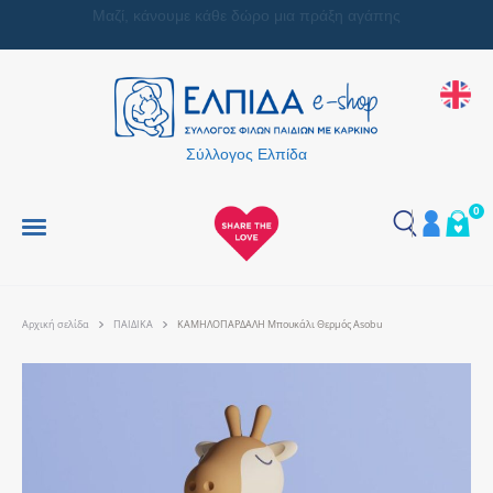
Μαζί, κάνουμε κάθε δώρο μια πράξη αγάπης
Σύλλογος Ελπίδα
0
Αρχική σελίδα
ΠΑΙΔΙΚΑ
ΚΑΜΗΛΟΠΑΡΔΑΛΗ Μπουκάλι Θερμός Asobu