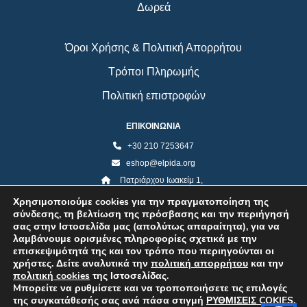
Δωρεά
Όροι Χρήσης & Πολιτική Απορρήτου
Τρόποι Πληρωμής
Πολιτική επιστροφών
ΕΠΙΚΟΙΝΩΝΙΑ
+30 210 7253647
eshop@elpida.org
Πατριάρχου Ιωακείμ 1,
Κολωνάκι 10673, Αθήνα
Χρησιμοποιούμε cookies για την πραγματοποίηση της
σύνδεσης, τη βελτίωση της πρόσβασης και την περιήγησή
σας στην Ιστοσελίδα μας (απολύτως απαραίτητα), για να
λαμβάνουμε ορισμένες πληροφορίες σχετικά με την
επισκεψιμότητά της και τον τρόπο που περιηγούνται οι
χρήστες. Δείτε αναλυτικά την
πολιτική απορρήτου
και την
πολιτική cookies
της Ιστοσελίδας.
Mπορείτε να ρυθμίσετε και να τροποποιήσετε τις επιλογές
©2026 ELPIDA Association. All rights reserved. Powered by super POP
της συγκατάθεσής σας ανά πάσα στιγμή
ΡΥΘΜΙΣΕΙΣ COKIES
.