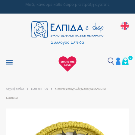
Μαζί, κάνουμε κάθε δώρο μια πράξη αγάπης
Σύλλογος Ελπίδα
0
Αρχική σελίδα
ΕΙΔΗ ΣΠΙΤΙΟΥ
Κίτρινος Στρογγυλός Δίσκος ALEXANDRA
KOUMBA