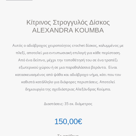
Κίτρινος Στρογγυλός Δίσκος
ALEXANDRA KOUMBA
Αυτός ο αδιάβροχος χειροποίητος crochet δίσκος, καλυμμένος με
πλεξί, αποτελεί μια εντυπωσιακή επιλογή για κάθε περίσταση.
Από ένα δείπνο, μέχρι την τοποθέτησή του σε ένα τραπέζι
εξωτερικού χώρου ή σε μια παραθαλάσσια βεράντα.
Είναι
κατασκευασμένος από ψάθα και αδιάβροχο νήμα, κάτι που τον
καθιστά κατάλληλο για διάφορες περιστάσεις. Αποτελεί
δημιουργία της σχεδιάστριας Αλεξάνδρας Κούμπα.
Διαστάσεις: 35 εκ. διάμετρος
150,00
€