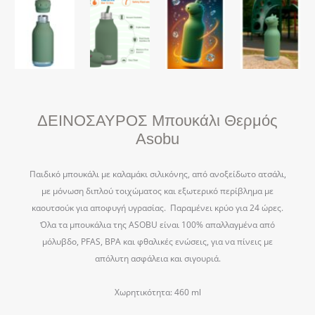
ΔΕΙΝΟΣΑΥΡΟΣ Μπουκάλι Θερμός
Asobu
Παιδικό μπουκάλι με καλαμάκι σιλικόνης, από ανοξείδωτο ατσάλι,
με μόνωση διπλού τοιχώματος και εξωτερικό περίβλημα με
καουτσούκ για αποφυγή υγρασίας. Παραμένει κρύο για 24 ώρες.
Όλα τα μπουκάλια της ASOBU είναι 100% απαλλαγμένα από
μόλυβδο, PFAS, BPA και φθαλικές ενώσεις, για να πίνεις με
απόλυτη ασφάλεια και σιγουριά.
Χωρητικότητα: 460 ml