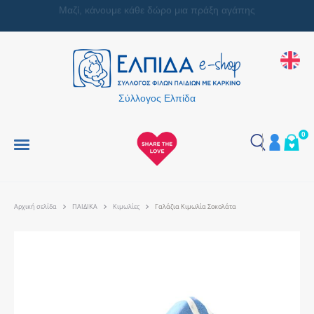
Μαζί, κάνουμε κάθε δώρο μια πράξη αγάπης
Σύλλογος Ελπίδα
0
Αρχική σελίδα
ΠΑΙΔΙΚΑ
Κιμωλίες
Γαλάζια Κιμωλία Σοκολάτα