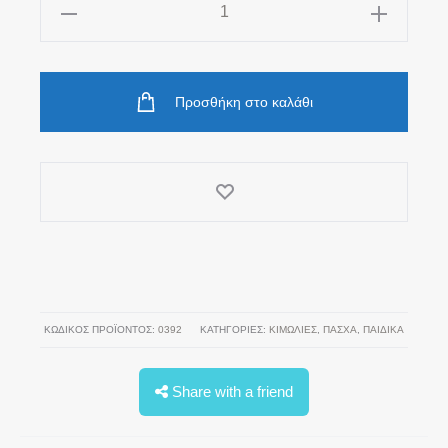
Γαλάζια
Κιμωλία
Σοκολάτα
ποσότητα
Προσθήκη στο καλάθι
ΚΩΔΙΚΌΣ ΠΡΟΪΌΝΤΟΣ:
0392
ΚΑΤΗΓΟΡΊΕΣ:
ΚΙΜΩΛΊΕΣ
,
ΠΆΣΧΑ
,
ΠΑΙΔΙΚΑ
Share with a friend