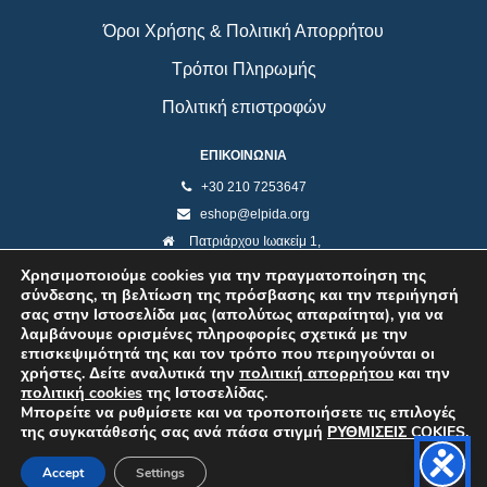
Όροι Χρήσης & Πολιτική Απορρήτου
Τρόποι Πληρωμής
Πολιτική επιστροφών
ΕΠΙΚΟΙΝΩΝΙΑ
+30 210 7253647
eshop@elpida.org
Πατριάρχου Ιωακείμ 1,
Κολωνάκι 10673, Αθήνα
Χρησιμοποιούμε cookies για την πραγματοποίηση της
σύνδεσης, τη βελτίωση της πρόσβασης και την περιήγησή
σας στην Ιστοσελίδα μας (απολύτως απαραίτητα), για να
λαμβάνουμε ορισμένες πληροφορίες σχετικά με την
επισκεψιμότητά της και τον τρόπο που περιηγούνται οι
χρήστες. Δείτε αναλυτικά την
πολιτική απορρήτου
και την
πολιτική cookies
της Ιστοσελίδας.
Mπορείτε να ρυθμίσετε και να τροποποιήσετε τις επιλογές
της συγκατάθεσής σας ανά πάσα στιγμή
ΡΥΘΜΙΣΕΙΣ COKIES
.
©2026 ELPIDA Association. All rights reserved. Powered by super POP
Accept
Settings